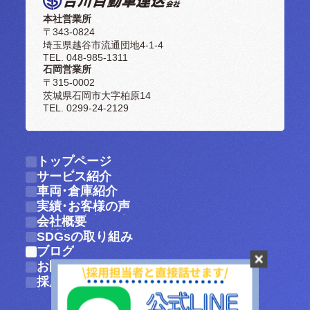
本社営業所
〒343-0824
埼玉県越谷市流通団地4-1-4
TEL. 048-985-1311
石岡営業所
〒315-0002
茨城県石岡市大字柏原14
TEL. 0299-24-2129
トップページ
トップページ
サービス紹介
サービス紹介
車両・倉庫紹介
車両・倉庫紹介
実績・お客様の声
実績・お客様の声
会社概要
会社概要
SDGsの取り組み
SDGsの取り組み
ブログ
ブログ
お問い合わせ
お問い合わせ
採用情報
採用情報
個人情報保護方針