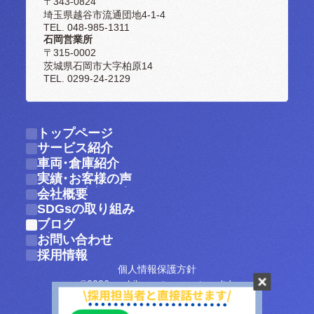
〒343-0824
埼玉県越谷市流通団地4-1-4
TEL. 048-985-1311
石岡営業所
〒315-0002
茨城県石岡市大字柏原14
TEL. 0299-24-2129
トップページ
トップページ
サービス紹介
サービス紹介
車両・倉庫紹介
車両・倉庫紹介
実績・お客様の声
実績・お客様の声
会社概要
会社概要
SDGsの取り組み
SDGsの取り組み
ブログ
ブログ
お問い合わせ
お問い合わせ
採用情報
採用情報
個人情報保護方針
©2026 yoshikawa-transport.co.,ltd.