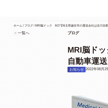
ホーム
/
ブログ
/
MRI脳ドック 8/27【埼玉県越谷市の運送会社は吉川自
一覧へ
ブログ
MRI脳ド
自動車運送
2022年08月2
お知らせ