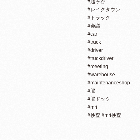
#越ヶ谷
#レイクタウン
#トラック
#会議
#car
#truck
#driver
#truckdriver
#meeting
#warehouse
#maintenance
shop
#脳
#脳ドック
#mri
#検査
#mri検査