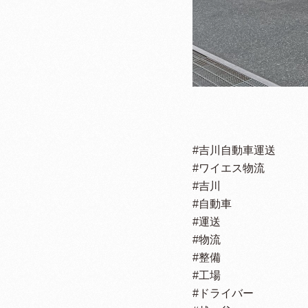
#吉川自動車運送
#ワイエス物流
#吉川
#自動車
#運送
#物流
#整備
#工場
#ドライバー