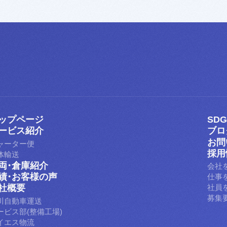
ップページ
SD
ップページ
SD
ービス紹介
ブロ
ービス紹介
ブロ
お問
ャーター便
お問
採用
体輸送
採用
両・倉庫紹介
会社
両・倉庫紹介
績・お客様の声
仕事
績・お客様の声
社概要
社員
募集
社概要
川自動車運送
ービス部(整備工場)
イエス物流