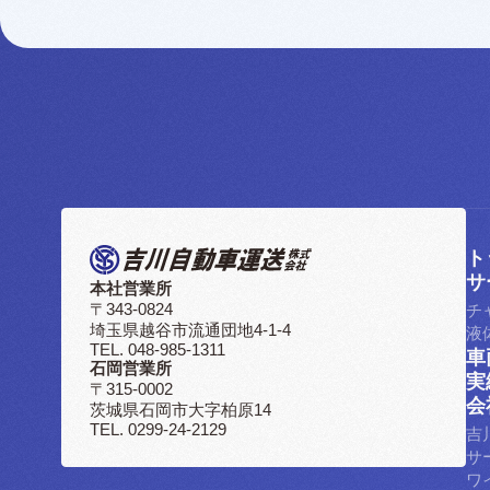
ト
ト
サ
本社営業所
サ
チ
〒343-0824
埼玉県越谷市流通団地4-1-4
液
TEL. 048-985-1311
車
石岡営業所
車
実
〒315-0002
実
会
茨城県石岡市大字柏原14
会
TEL. 0299-24-2129
吉
サ
ワ