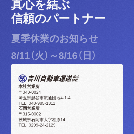
真心を結ぶ
信頼のパートナー
夏季休業のお知らせ
8/11（火）～8/16（日）
本社営業所
〒343-0824
埼玉県越谷市流通団地4-1-4
TEL. 048-985-1311
石岡営業所
〒315-0002
茨城県石岡市大字柏原14
TEL. 0299-24-2129