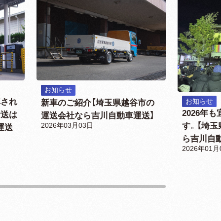
お知らせ
車され
お知らせ
新車のご紹介【埼玉県越谷市の
2026年
輸送は
運送会社なら吉川自動車運送】
す。【埼
2026年03月03日
運送
ら吉川自
2026年01月