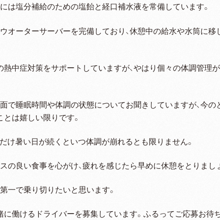
期には塩分補給のための塩飴と経口補水液を常備しています。
はウオーターサーバーを完備しており、休憩中の給水や水筒に移
。
の熱中症対策をサポートしていますが、やはり個々の体調管理
対面で睡眠時間や体調の状態についてお聞きしていますが、今の
ことは嬉しい限りです。
れだけ暑い日が続くといつ体調が崩れるとも限りません。
ンスの良い食事を心がけ、疲れを感じたら早めに休憩をとりまし
全第一で乗り切りたいと思います。
緒に働けるドライバーを募集しています。ふるってご応募お待