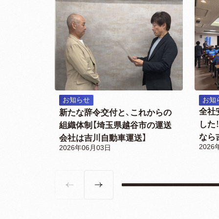
お知らせ
お知
全社
新たな辞令交付と、これからの
した
組織体制【埼玉県越谷市の運送
なら
会社は吉川自動車運送】
2026
2026年06月03日