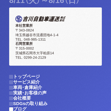
8/11（火）～8/16（日）
本社営業所
〒343-0824
埼玉県越谷市流通団地4-1-4
TEL. 048-985-1311
石岡営業所
〒315-0002
茨城県石岡市大字柏原14
TEL. 0299-24-2129
トップページ
トップページ
サービス紹介
サービス紹介
車両・倉庫紹介
車両・倉庫紹介
実績・お客様の声
実績・お客様の声
会社概要
会社概要
SDGsの取り組み
SDGsの取り組み
ブログ