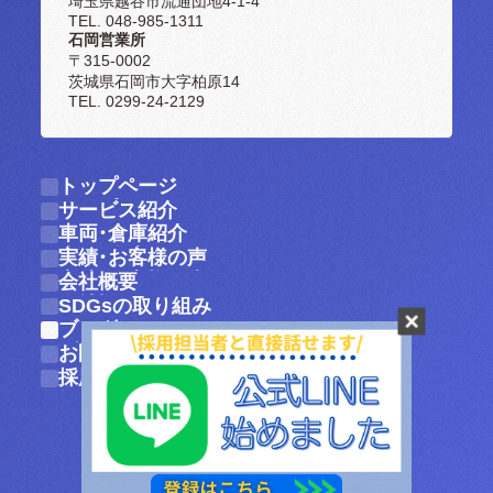
埼玉県越谷市流通団地4-1-4
TEL. 048-985-1311
石岡営業所
〒315-0002
茨城県石岡市大字柏原14
TEL. 0299-24-2129
トップページ
トップページ
サービス紹介
サービス紹介
車両・倉庫紹介
車両・倉庫紹介
実績・お客様の声
実績・お客様の声
会社概要
会社概要
SDGsの取り組み
SDGsの取り組み
ブログ
ブログ
お問い合わせ
お問い合わせ
採用情報
採用情報
個人情報保護方針
©2026 yoshikawa-transport.co.,ltd.