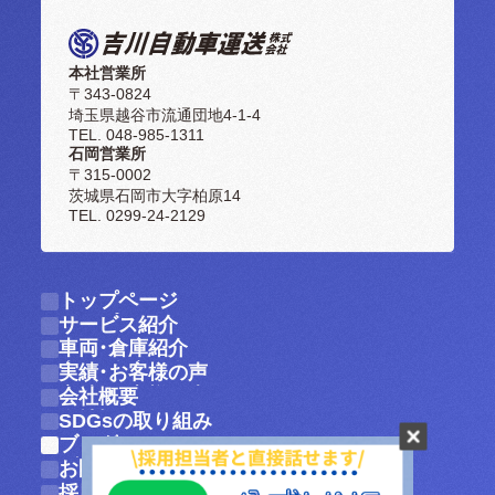
本社営業所
〒343-0824
埼玉県越谷市流通団地4-1-4
TEL. 048-985-1311
石岡営業所
〒315-0002
茨城県石岡市大字柏原14
TEL. 0299-24-2129
トップページ
トップページ
サービス紹介
サービス紹介
車両・倉庫紹介
車両・倉庫紹介
実績・お客様の声
実績・お客様の声
会社概要
会社概要
SDGsの取り組み
SDGsの取り組み
ブログ
ブログ
お問い合わせ
お問い合わせ
採用情報