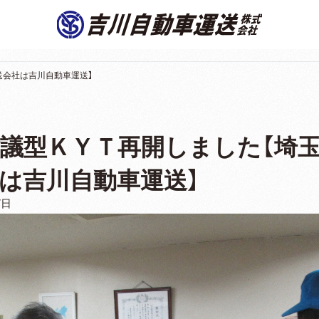
送会社は吉川自動車運送】
議型ＫＹＴ再開しました【埼
は吉川自動車運送】
7日