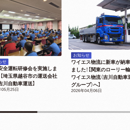
お知らせ
ワイエス物流に新車が納
らせ
安全運転研修会を実施しま
ました！【関東のローリー
！【埼玉県越谷市の運送会社
ワイエス物流（吉川自動車
吉川自動車運送】
グループ）へ】
年05月25日
2026年04月06日