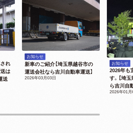
お知らせ
車され
お知らせ
新車のご紹介【埼玉県越谷市の
2026年
輸送は
運送会社なら吉川自動車運送】
す。【埼
2026年03月03日
運送
ら吉川自
2026年01月