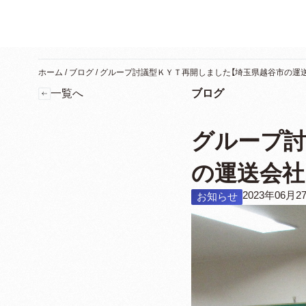
ホーム
/
ブログ
/
グループ討議型ＫＹＴ再開しました【埼玉県越谷市の運
一覧へ
ブログ
グループ討
の運送会社
2023年06月2
お知らせ